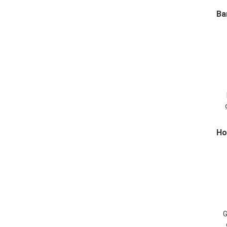
Ba
d
e
Ho
G