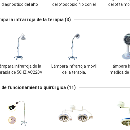
diagnóstico del alto
del otoscopio fijó con el
del oftalmo
rendimiento, CA
punto grande/la
otoscopio fi
determinada 220V del
pequeña forma de la
estudiante 
mpara infrarroja de la terapia
(3)
oftalmoscopio del
iluminación del punto
otoscopio
ámpara infrarroja de la
Lámpara infrarroja móvil
lámpara i
erapia de 50HZ AC220V
de la terapia,
médica de 
00W, lámpara infrarroja
dispositivos de la terapia
400W p
de la radioterapia
de la luz infrarroja 400W
tratamie
z de funcionamiento quirúrgica
(11)
atención 
parci