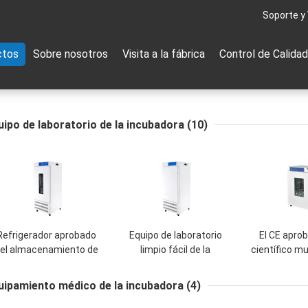
Soporte y
ctos
Sobre nosotros
Visita a la fábrica
Control de Calidad
uipo de laboratorio de la incubadora
(10)
Refrigerador aprobado
Equipo de laboratorio
El CE aprob
el almacenamiento de
limpio fácil de la
científico mu
la medicina del CE,
incubadora de la
del célula d
refrigerador del grado
bioquímica, incubadora
de la incuba
uipamiento médico de la incubadora
(4)
médico
de la baja temperatura