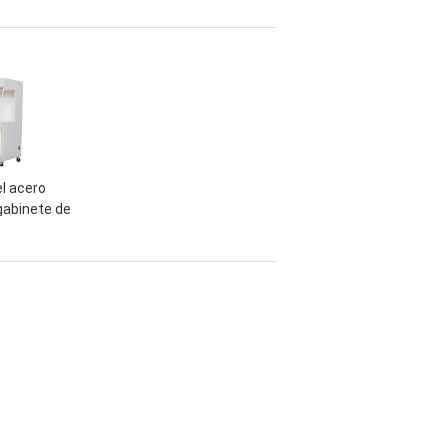
a coctelera
con comienzo ultra de
orio con el
poca velocidad garantía
 los datos
de 1 año
B
l acero
 gabinete de
anco limpio
 del flujo
nar