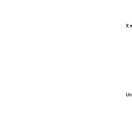
X 
4
Un
i