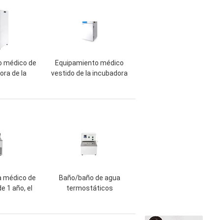
o médico de
Equipamiento médico
ora de la
vestido de la incubadora
del SPX con
del CO2 del agua para la
 auto del
cultura de la
de los
organización
etros
a médico de
Baño/baño de agua
de 1 año, el
termostáticos
stático del
estupendos del aceite
 de la baja
del acero inoxidable para
atura
el experimento de la