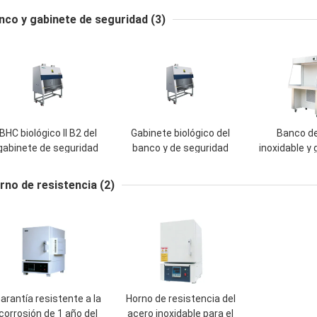
coctelera de la
coctelera con CE de la
máquina de l
nco y gabinete de seguridad
(3)
decoloración para la
capacidad 70L aprobó
del laborat
reacción bioquímica
sistema de
US
BHC biológico II B2 del
Gabinete biológico del
Banco de
gabinete de seguridad
banco y de seguridad
inoxidable y
el alto rendimiento con
con tecnología avanzada
seguridad, b
l sistema de control del
de la purificación del aire
horizontal
rno de resistencia
(2)
microprocesador
lami
arantía resistente a la
Horno de resistencia del
corrosión de 1 año del
acero inoxidable para el