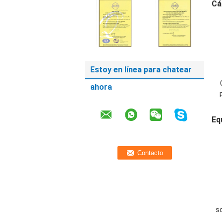
Cá
Estoy en línea para chatear
ahora
t
Eq
s