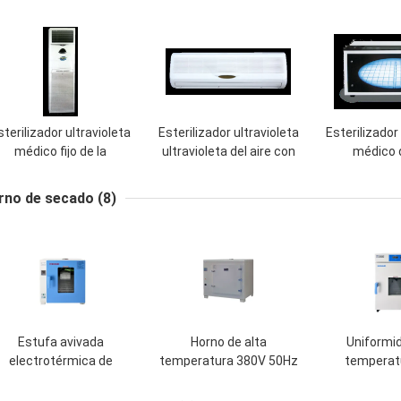
sterilizador ultravioleta
Esterilizador ultravioleta
Esterilizador
médico fijo de la
ultravioleta del aire con
médico d
elocidad del viento, CE
modo corriente continuo
rendimient
ultravioleta de la
y del intervalo
ultrav
rno de secado
(8)
máquina de la
AC220V/50
desinfección del aire
desinf
aprobado
Estufa avivada
Horno de alta
Uniformid
electrotérmica de
temperatura 380V 50Hz
temperatu
scritorio con la ventana
del laboratorio del acero
estufa/de la
panorámica externa
inoxidable con la pantalla
del laborato