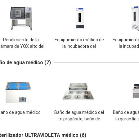
Rendimiento de la
Equipamiento médico de
Equipamient
ámara de YQX alto del
la incubadora del
la incubad
equipamiento médico
gabinete del cultivo del
bioquímica 
anaerobio de la
molde de HMJ con la
el sistema
ño de agua médico
(7)
incubadora
pequeña ventana
ahorro 
parám
Baño de agua médico
Baño de agua médico del
Baño de agu
tri propósito, baño de
la garantía 
agua termostático
tanque termo
electrotérmico
baño de agua
terilizador ULTRAVIOLETA médico
(6)
temper