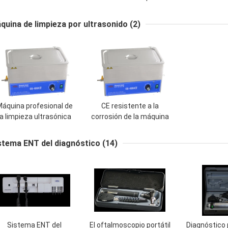
horno de resistencia
análisis y la diagnosis del
eléctrica del alto
elemento
quina de limpieza por ultrasonido
(2)
rendimiento
áquina profesional de
CE resistente a la
la limpieza ultrasónica
corrosión de la máquina
con el contador de
de la limpieza
tiempo y el calentador
ultrasónica del
stema ENT del diagnóstico
(14)
de Digitaces
laboratorio aprobado
Sistema ENT del
El oftalmoscopio portátil
Diagnóstico 