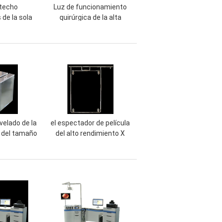
 techo
Luz de funcionamiento
de la sola
quirúrgica de la alta
60 HERZIOS
iluminación, tipo lámpara
ratura de
Shadowless del soporte
5000K
de la operación del LED
velado de la
el espectador de película
i del tamaño
del alto rendimiento X
anque de
Ray, CE de la suspensión
la película
de la película de X Ray
inoxidable
aprobó