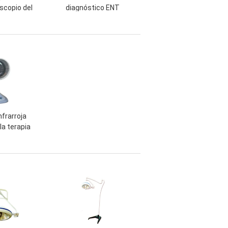
scopio del
diagnóstico ENT
jado para el
profesional de la prueba
de medicina
aprobado para el
examen paciente
nfrarroja
la terapia
ara el
nto y la
sanitaria
ales