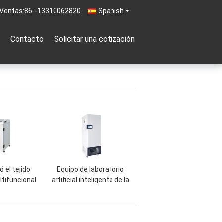
 Ventas:
86--13310062820
Spanish
Contacto
Solicitar una cotización
ó el tejido
Equipo de laboratorio
ltifuncional
artificial inteligente de la
e Formammal
incubadora del clima con
dora/vegetal
diseño arrinconado
ronda interna