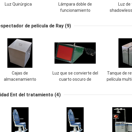
Luz Quirúrgica
Lámpara doble de
Luz de
funcionamiento
shadowless 
Shadowless de la
lámpara 50/
lámpara de la operación
con tempe
espectador de película de Ray
(9)
del LED con de montaje
color 
en el techo
Cajas de
Luz que se convierte del
Tanque de re
almacenamiento
cuarto oscuro de
película mult
35x435x530 milímetro
Safelight del cuarto
X Ray, t
de la película del acero
oscuro color rojo del
revelado de 
idad Ent del tratamiento
(4)
noxidable X Ray para el
equipo del solo
del acero 
hospital