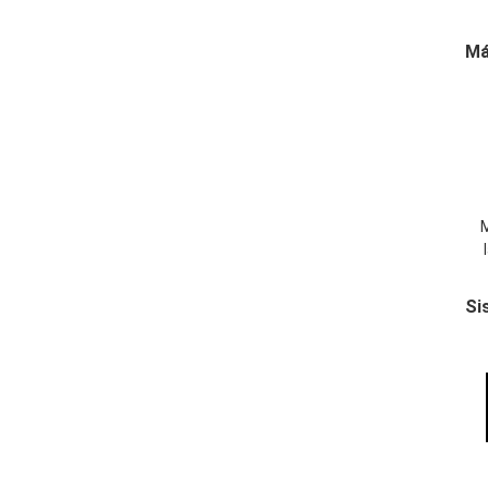
Má
M
Si