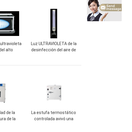
amplificación del gen
 ultravioleta
Luz ULTRAVIOLETA de la
el alto
desinfección del aire de
o, cámara
la unidad ultravioleta
ioleta
médica del esterilizador
Hz de la
de la función de
ección
temporización para el
hospital
ad de la
La estufa termostático
ra de la
controlada avivó una
 incubadora
gama de temperaturas
rio de doble
más seca 50℃-300℃