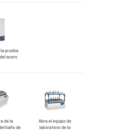
idad
la prueba
del acero
e, cámara
a prueba de
lidad
a de la
Abra el equipo de
del baño de
laboratorio de la
precisión,
coctelera del oscilador