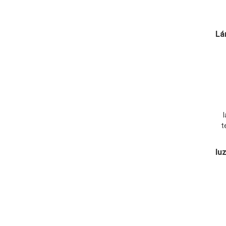
Lá
l
t
4
lu