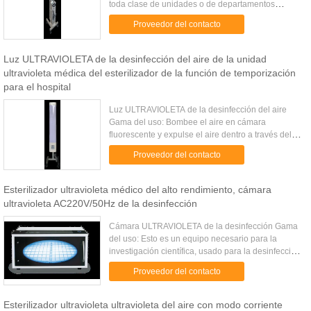
toda clase de unidades o de departamentos
médicos sanitarios, unidades de investigación
Proveedor del contacto
científica, industria ...
Luz ULTRAVIOLETA de la desinfección del aire de la unidad
ultravioleta médica del esterilizador de la función de temporización
para el hospital
Luz ULTRAVIOLETA de la desinfección del aire
Gama del uso: Bombee el aire en cámara
fluorescente y expulse el aire dentro a través del
dispositivo de la desinfección, que desinfecta
Proveedor del contacto
todas las bacterias y ...
Esterilizador ultravioleta médico del alto rendimiento, cámara
ultravioleta AC220V/50Hz de la desinfección
Cámara ULTRAVIOLETA de la desinfección Gama
del uso: Esto es un equipo necesario para la
investigación científica, usado para la desinfección
en el diverso departamento sanitario y médico,
Proveedor del contacto
farmacéutico, la ...
Esterilizador ultravioleta ultravioleta del aire con modo corriente