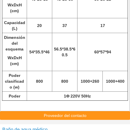
WxDxH
(cm)
Capacidad
20
37
17
(L)
Dimensión
del
esquema
56.5*38.5*6
54*35.5*46
60*57*94
0.5
WxDxH
(cm)
Poder
clasificad
800
800
1000+260
1000+400
o (w)
Poder
1Φ 220V 50Hz
Proveedor del contacto
Baño de agua médico