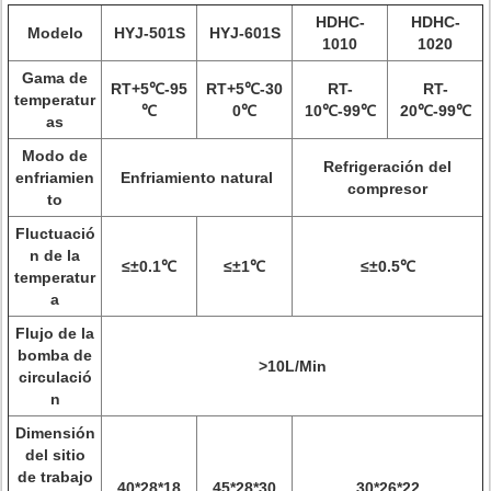
HDHC-
HDHC-
Modelo
HYJ-501S
HYJ-601S
1010
1020
Gama de
RT+5℃-95
RT+5℃-30
RT-
RT-
temperatur
℃
0℃
10℃-99℃
20℃-99℃
as
Modo de
Refrigeración del
enfriamien
Enfriamiento natural
compresor
to
Fluctuació
n de la
≤±0.1℃
≤±1℃
≤±0.5℃
temperatur
a
Flujo de la
bomba de
>10L/Min
circulació
n
Dimensión
del sitio
de trabajo
40*28*18
45*28*30
30*26*22