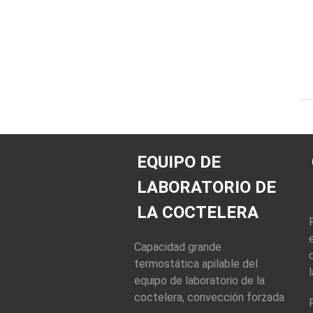
EQUIPO DE
LABORATORIO DE
LA COCTELERA
Capacidad grande
termostática apilable del
equipo de laboratorio de la
coctelera, convección forzada