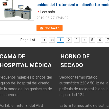
unidad del tratamiento - diseño formad
Leer más
2019-06-27 17:46:02
Contacto
Page 1 of 11
|<
<<
1
2
3
4
5
6
7
CAMA DE
HORNO DE
HOSPITAL MÉDICA
SECADO
Pequeños muebles blancos del
Secador termostático
equipo del hospital del diseño
automático 220V 50Hz de la
de la moda de los gabinetes de
película de radiografía con la
la cabecera
capacidad 124L
Portable material del ABS
Estufa termostática eléctric