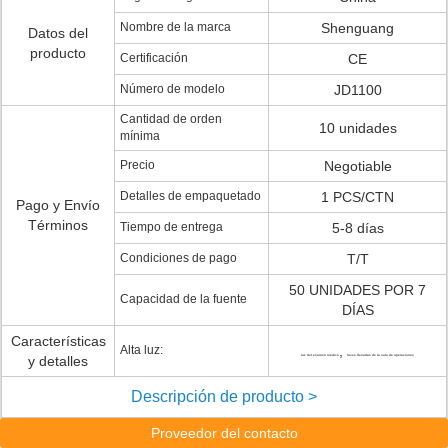
Nombre de la marca
Shenguang
Datos del
producto
Certificación
CE
Número de modelo
JD1100
Cantidad de orden
10 unidades
mínima
Precio
Negotiable
Detalles de empaquetado
1 PCS/CTN
Pago y Envío
Términos
Tiempo de entrega
5-8 días
Condiciones de pago
T/T
50 UNIDADES POR 7
Capacidad de la fuente
DÍAS
Características
Alta luz:
,
y detalles
luz del examen médico
luces llevadas de la sala de operaciones
Descripción de producto >
Proveedor del contacto